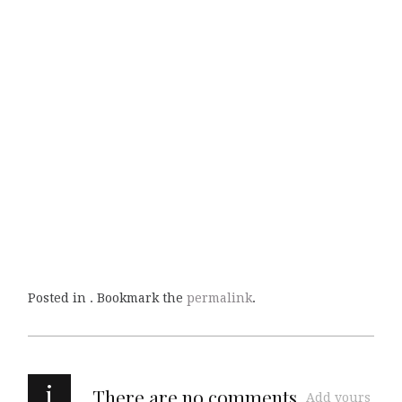
Posted in . Bookmark the
permalink
.
i
There are no comments
Add yours