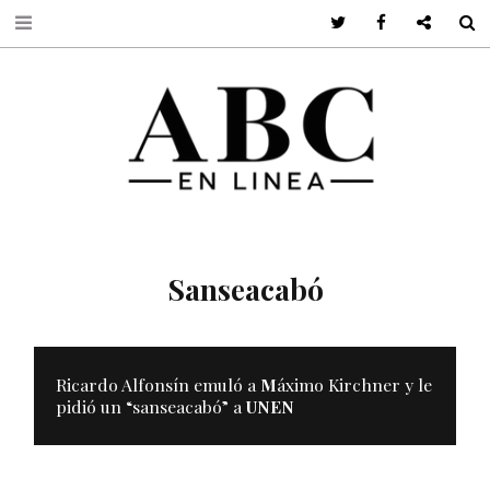
Twitter
Facebook
Google +
S
Sanseacabó
Ricardo Alfonsín emuló a
M
áximo Kirchner y le
pidió un “sanseacabó” a
UNEN