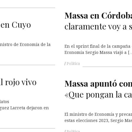
Massa en
C
órdob
a en Cuyo
claramente voy a 
inistro de Economía de la
En el sprint final de la campaña 
Economía Sergio Massa viajó a [
Política
 rojo vivo
Massa apuntó cont
«Que pongan la c
datos
íguez Larreta dejaron en
El ministro de Economía y precan
estas elecciones 2023, Sergio Mas
Política