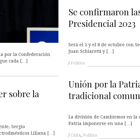
Se confirmaron la
Presidencial 2023
Será el 1 y el 8 de octubre con Se
Juan Schiaretti y […]
da por la Confederación
que cada […]
Política
Unión por la Patri
r sobre la
tradicional comuna
La división de Cambiemos en la c
Patria imponerse en una […]
ente, Sergio
ctrodmésticos Liliana […]
CABA
,
Política