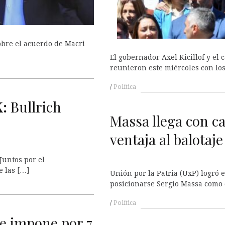
obre el acuerdo de Macri
El gobernador Axel Kicillof y el
reunieron este miércoles con lo
Política
K
:
Bullrich
Massa llega con ca
ventaja al balotaje
Juntos por el
e las […]
Unión por la Patria (UxP) logró 
posicionarse Sergio Massa como 
Política
se impone por 7