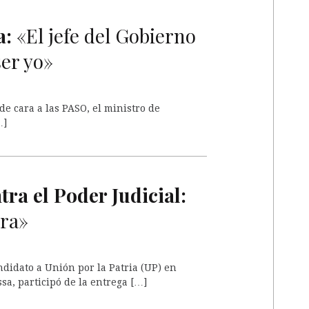
A
a:
«El jefe del Gobierno
ser yo»
de cara a las PASO, el ministro de
…]
A
ra el Poder Judicial:
ara»
didato a Unión por la Patria (UP) en
sa, participó de la entrega […]