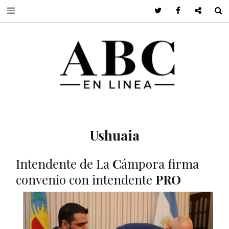
Twitter
Facebook
Google +
S
Ushuaia
Intendente de La
C
ámpora firma
convenio con intendente
PRO