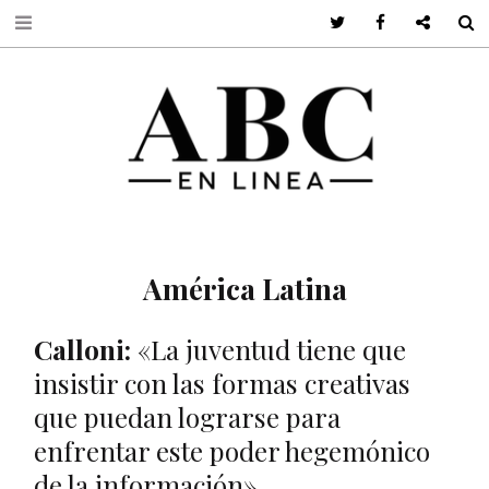
Twitter
Facebook
Google +
S
América Latina
Calloni:
«La juventud tiene que
insistir con las formas creativas
que puedan lograrse para
enfrentar este poder hegemónico
de la información»