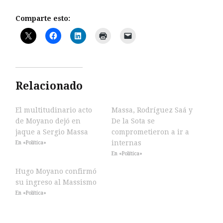
Comparte esto:
Relacionado
El multitudinario acto
Massa, Rodríguez Saá y
de Moyano dejó en
De la Sota se
jaque a Sergio Massa
comprometieron a ir a
internas
En «Política»
En «Política»
Hugo Moyano confirmó
su ingreso al Massismo
En «Política»