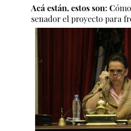
Acá están, estos son:
C
ómo
senador el proyecto para fr
A