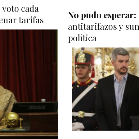
 voto cada
No pudo esperar:
enar tarifas
antitarifazos y su
política