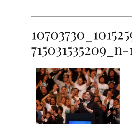
10703730_1015259
715031535209_n-