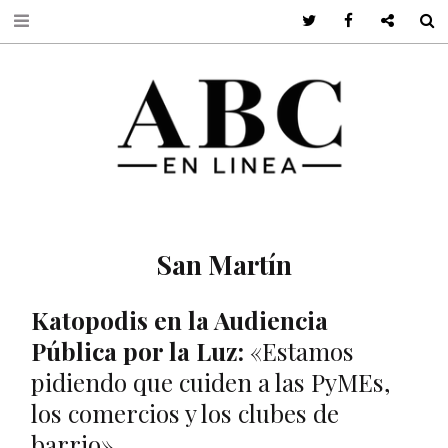
Twitter
Facebook
Google +
S
San Martín
Katopodis en la Audiencia
P
ública por la Luz:
«Estamos
pidiendo que cuiden a las PyMEs,
los comercios y los clubes de
barrio»