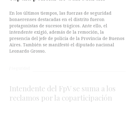
En los últimos tiempos, las fuerzas de seguridad
bonaerenses destacadas en el distrito fueron
protagonistas de sucesos trágicos. Ante ello, el
intendente exigió, además de la remoción, la
presencia del jefe de policía de la Provincia de Buenos
Aires. También se manifestó el diputado nacional
Leonardo Grosso.
Seguridad
Intendente del FpV se suma a los
reclamos por la coparticipación
Gabriel Katopodis, intendente de San Martín,
cuestionó el decreto presidencial que aumentó en casi
el 167 por ciento la coparticipación a la Ciudad
Autónoma de Buenos Aires, al tiempo que exigió un
tratamiento equitativo para la Provincia.