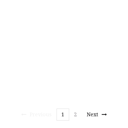
Vicente
L
ópez:
Adrián
P
érez tira munición
pesada contra Jorge Macri
Previous
1
2
Next