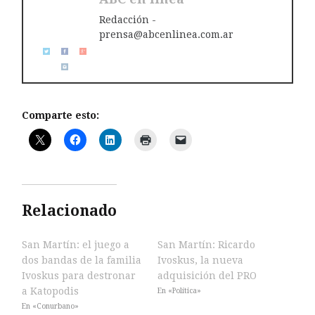
Redacción -
prensa@abcenlinea.com.ar
Comparte esto:
Relacionado
San Martín: el juego a
San Martín: Ricardo
dos bandas de la familia
Ivoskus, la nueva
Ivoskus para destronar
adquisición del PRO
a Katopodis
En «Política»
En «Conurbano»