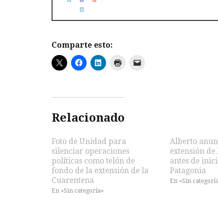
Comparte esto:
Relacionado
Foto de Unidad para
Alberto anunc
silenciar operaciones
extensión de
políticas como telón de
antes de inici
fondo de la extensión de la
Patagonia
Cuarentena
En «Sin categorí
En «Sin categoría»