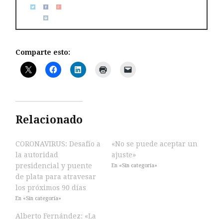
Comparte esto:
Relacionado
CORONAVIRUS: Desafío a
«No se puede aceptar un
la autoridad
ajuste»
presidencial y puente
En «Sin categoría»
de plata para atravesar
los próximos 90 días
En «Sin categoría»
Alberto Fernández: «La