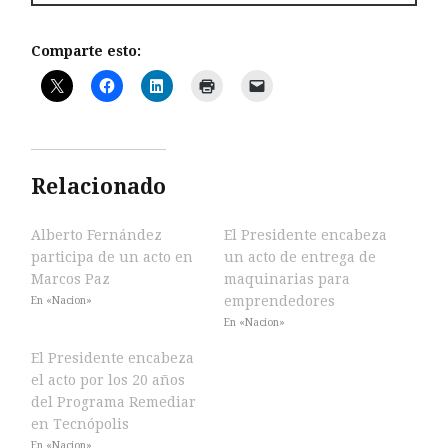
Comparte esto:
Relacionado
Alberto Fernández
El Presidente encabeza
participa de un acto en
un acto de entrega de
Marcos Paz
maquinarias para
emprendedores
En «Nacion»
En «Nacion»
El Presidente encabeza
el acto por los 20 años
del Programa Remediar
en Tecnópolis
En «Nacion»