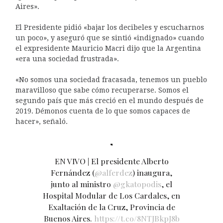
Aires».
El Presidente pidió «bajar los decibeles y escucharnos
un poco», y aseguró que se sintió «indignado» cuando
el expresidente Mauricio Macri dijo que la Argentina
«era una sociedad frustrada».
«No somos una sociedad fracasada, tenemos un pueblo
maravilloso que sabe cómo recuperarse. Somos el
segundo país que más creció en el mundo después de
2019. Démonos cuenta de lo que somos capaces de
hacer», señaló.
EN VIVO | El presidente Alberto
Fernández (
@alferdez
) inaugura,
junto al ministro
@gkatopodis
, el
Hospital Modular de Los Cardales, en
Exaltación de la Cruz, Provincia de
Buenos Aires.
https://t.co/8NTJBkpJ8b