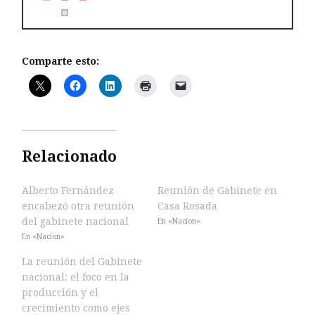
Comparte esto:
Relacionado
Alberto Fernández
Reunión de Gabinete en
encabezó otra reunión
Casa Rosada
del gabinete nacional
En «Nacion»
En «Nacion»
La reunión del Gabinete
nacional: el foco en la
producción y el
crecimiento como ejes