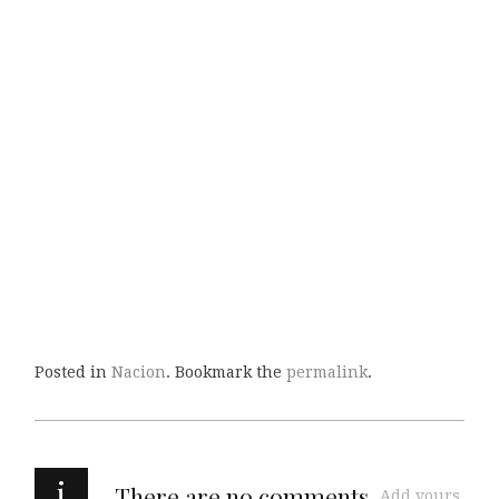
Posted in
Nacion
. Bookmark the
permalink
.
i
There are no comments
Add yours