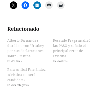
Relacionado
Alberto Fernández
Rosendo Fraga analizó
durísimo con Urtubey
las PASO y señaló el
por sus declaraciones
principal error de
sobre Cristina
Cristina
En «Política»
En «Política»
Para Aníbal Fernández,
«Cristina no será
candidata»
En «Sin categoría»