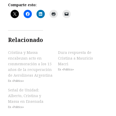
Comparte esto:
Relacionado
Cristina y Massa
Dura respuesta de
encabezan acto en
Cristina a Mauricio
conmemoración a los 15
Macri
años de la recuperación
En «Política»
de Aerolineas Argentina
En «Política»
Señal de Unidad:
Alberto, Cristina y
Massa en Ensenada
En «Política»