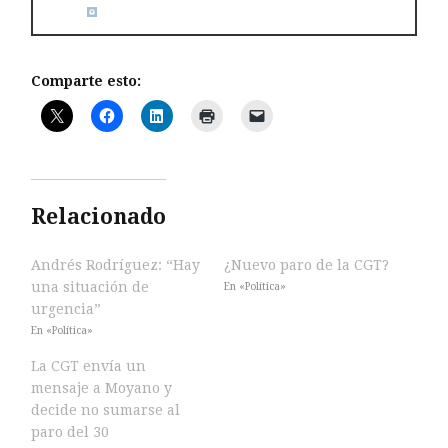
Comparte esto:
Relacionado
Andrés Rodríguez: “Hay
¿Nuevo paro de la CGT?
una situación de
En «Política»
urgencia”
En «Política»
La CGT envía un
mensaje a Moyano y
decide no sumarse al
paro del 30