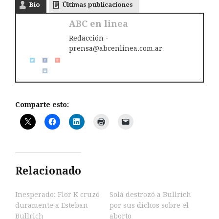
Bio
Últimas publicaciones
ABC en linea
Redacción -
prensa@abcenlinea.com.ar
Comparte esto:
Relacionado
Inesperado: Flor K cruzó
Solá destrozó a Bullrich
duramente a Esteban
por sus dichos sobre el
Bullrich
aborto