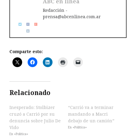
ABC en linea
Redacción -
prensa@abcenlinea.com.ar
Comparte esto:
Relacionado
Inesperado: Stolbizer
“Carrió va a terminar
cruzó a Carrió por su
mandando a Macri
denuncia sobre Julio De
debajo de un camión”
Vido
En «Política»
En «Política»