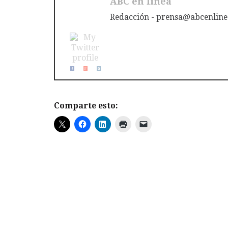
ABC en linea
Redacción - prensa@abcenline
Comparte esto: