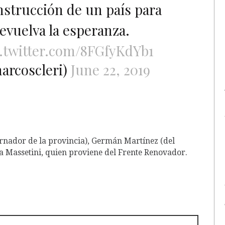
onstrucción de un país para
evuelva la esperanza.
c.twitter.com/8FGfyKdYb1
arcoscleri)
June 22, 2019
rnador de la provincia), Germán Martínez (del
sa Massetini, quien proviene del Frente Renovador.