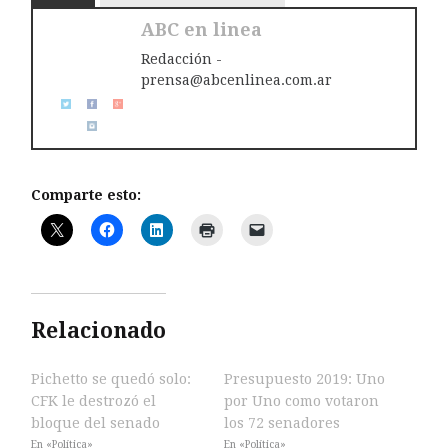
ABC en linea
Redacción -
prensa@abcenlinea.com.ar
Comparte esto:
Relacionado
Pichetto se quedó solo:
Presupuesto 2019: Uno
CFK le destrozó el
por Uno como votaron
bloque del senado
los 72 senadores
En «Política»
En «Política»