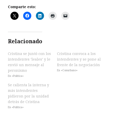
Comparte esto:
Relacionado
Cristina se juntó con los
Cristina convoca a los
intendentes ‘leales’ y le
intendentes y se pone al
envió un mensaje al
frente de la negociación
peronismo
En «Conurbano»
En «Política»
Se calienta la interna y
más intendentes
pidieron por la unidad
detrás de Cristina
En «Política»