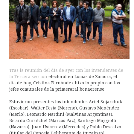
Tras la reunión del día de ayer con los intendentes de
la Tercera sección
electoral en Lomas de Zamora, el
día de hoy, Cristina Fernández hizo lo propio con los
jefes comunales de la primeraral bonaerense.
Estuvieron presentes los intendentes Ariel Sujarchuk
(Escobar), Walter Festa (Moreno), Gustavo Menéndez
(Merlo), Leonardo Nardini (Malvinas Argentinas),
Ricardo Curutchet (Marcos Paz), Santiago Maggiotti
(Navarro), Juan Ustarroz (Mercedes) y Pablo Descalzo
(titular del Concejo Deliberante de Ituzaingó).