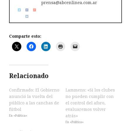
prensa@abcenlinea.com.ar
Comparte esto:
Relacionado
Confirmado: El Gobierno
Lammens: «Si los clubes
anunció la vuelta del
no pueden cumplir con
público a las canchas de
el control del aforo,
fútbol
evaluaremos volver
atrás»
En «Política»
En «Política»