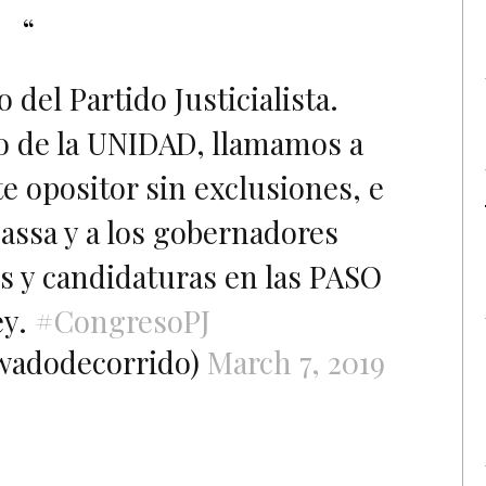
del Partido Justicialista.
 de la UNIDAD, llamamos a
e opositor sin exclusiones, e
assa y a los gobernadores
es y candidaturas en las PASO
ey.
#CongresoPJ
adodecorrido)
March 7, 2019