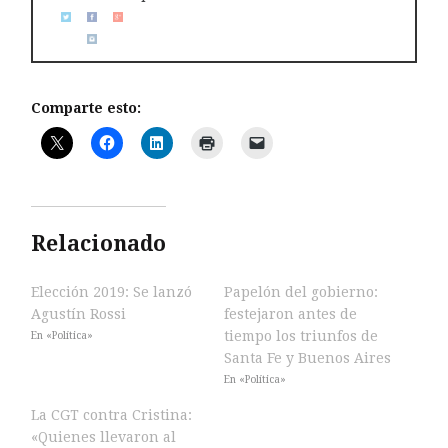
Comparte esto:
Relacionado
Elección 2019: Se lanzó
Papelón del gobierno:
Agustín Rossi
festejaron antes de
tiempo los triunfos de
En «Política»
Santa Fe y Buenos Aires
En «Política»
La CGT contra Cristina:
«Quienes llevaron al