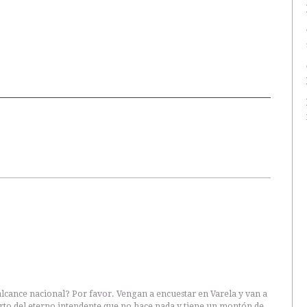
lcance nacional? Por favor. Vengan a encuestar en Varela y van a
to del eterno intendente que no hace nada y tiene un montón de