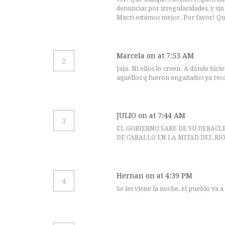
denuncias por irregularidades, y si
Macri estamos mejor. Por favor! Qu
Marcela
on at 7:53 AM
2
Jaja. Ni ellos lo creen. A dónde hicie
aquéllos q fueron engañados ya reco
JULIO
on at 7:44 AM
3
EL GOBIERNO SABE DE SU DEBACL
DE CABALLO EN LA MITAD DEL RI
Hernan
on at 4:39 PM
4
Se les viene la noche, el pueblo va 