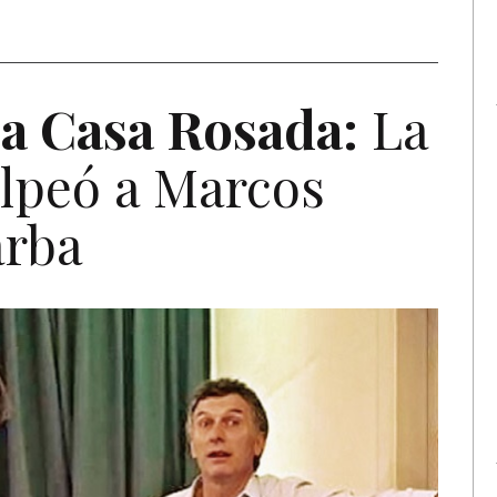
a Casa Rosada:
La
lpeó a Marcos
arba