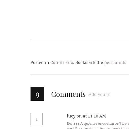
Posted in
Conurbano
. Bookmark the
permalink
.
9
Comments
Add yours
lucy
on at 11:10 AM
1
Eeh??? A quienes encuestaron? De a
ver! Que aunque estemos requetehar