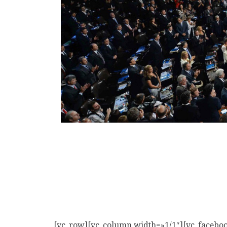
En el marco de la apertura de las sesiones leg
de Kirchner anunció que enviará al Congreso
administración estatal» de los ferrocarriles a
[vc_row][vc_column width=»1/1″][vc_facebo