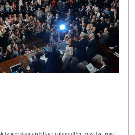
islativas ordinarias, la presidenta Cristina Fernádez
 un proyecto de ley para «recuperar la
rgentinos.
ok type=»standard»][/vc_column][/vc_row][vc_row]