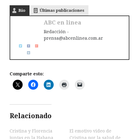
Bio
Últimas publicaciones
ABC en linea
Redacción -
prensa@abcenlinea.com.ar
Comparte esto:
Relacionado
Cristina y Florencia
El emotivo video de
juntas en la Habana
Cristina por la salud de