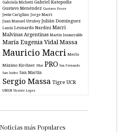
Gabriel Katopodis
Gabriela Michetti
Gustavo Menéndez
Gustavo Posse
Jesús Cariglino
Jorge Macri
Julián Dominguez
Juan Manuel Urtubey
Macri
Leonardo Nardini
Lanús
Malvinas Argentinas
Martín Insaurralde
María Eugenia Vidal
Massa
Mauricio Macri
Merlo
PRO
Máximo Kirchner
Pilar
San Fernando
San Martín
San Isidro
Sergio Massa
Tigre
UCR
UNEN
Vicente Lopez
Noticias más Populares