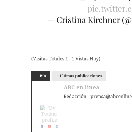
pic.twitter
— Cristina Kirchner (
(Visitas Totales 1 , 1 Vistas Hoy)
Bio
Últimas publicaciones
ABC en linea
Redacción - prensa@abcenline