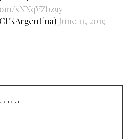
.com/xNNqVZbz9y
@CFKArgentina)
June 11, 2019
a.com.ar