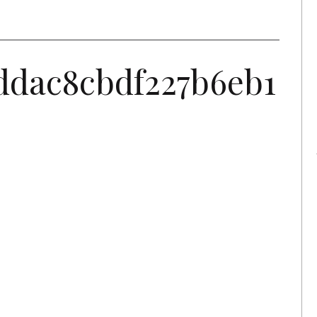
ddac8cbdf227b6eb1