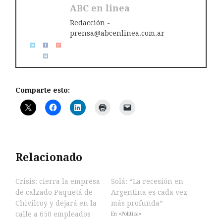
ABC en linea
Redacción -
prensa@abcenlinea.com.ar
Comparte esto:
Relacionado
Crisis: cierra la empresa
Solá: “La recesión en
de calzado Paquetá de
Argentina es cada vez
Chivilcoy y dejará en la
más profunda”
calle a 650 empleados
En «Política»