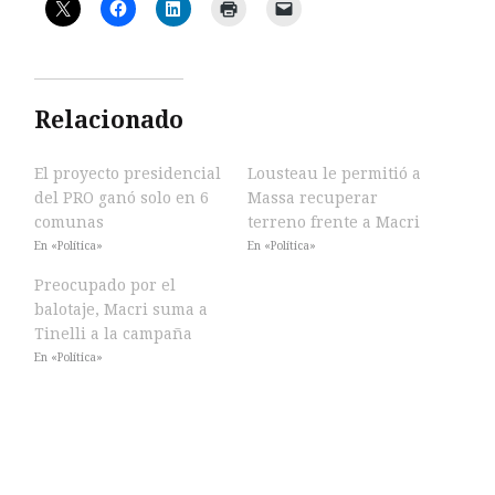
Relacionado
El proyecto presidencial
Lousteau le permitió a
del PRO ganó solo en 6
Massa recuperar
comunas
terreno frente a Macri
En «Política»
En «Política»
Preocupado por el
balotaje, Macri suma a
Tinelli a la campaña
En «Política»