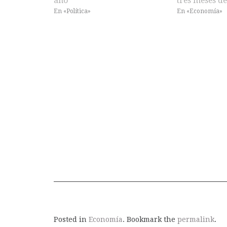
año
tres meses de
En «Política»
En «Economía»
Posted in
Economía
. Bookmark the
permalink
.