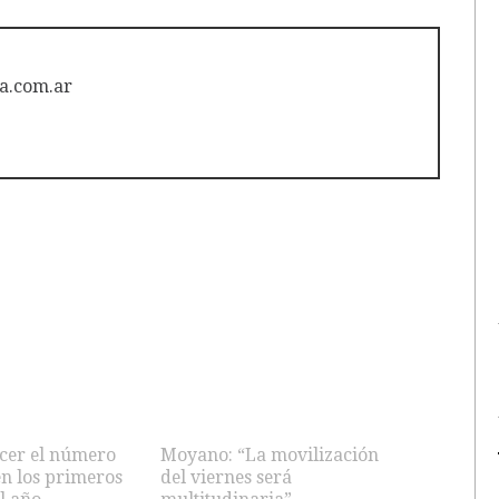
a.com.ar
ocer el número
Moyano: “La movilización
en los primeros
del viernes será