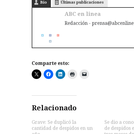
Bio
Últimas publicaciones
ABC en linea
Redacción - prensa@abcenline
Comparte esto:
Relacionado
Grave: Se duplicó la
Se dio a con
cantidad de despidos en un
de despidos 