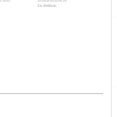
l año.
multitudinaria”
En «Política»