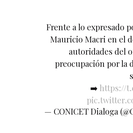
Frente a lo expresado p
Mauricio Macri en el d
autoridades del 
preocupación por la di
➡️
https://
pic.twitter
— CONICET Dialoga (@