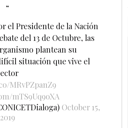
or el Presidente de la Nación
ebate del 13 de Octubre, las
organismo plantean su
fícil situación que vive el
sector
t.co/MRvPZpanZ9
.com/mTS9Uq9oXA
CONICETDialoga)
October 15,
2019