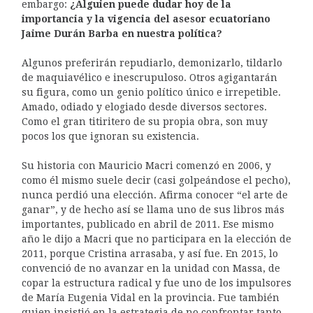
embargo:
¿Alguien puede dudar hoy de la
importancia y la vigencia del asesor ecuatoriano
Jaime Durán Barba en nuestra política?
Algunos preferirán repudiarlo, demonizarlo, tildarlo
de maquiavélico e inescrupuloso. Otros agigantarán
su figura, como un genio político único e irrepetible.
Amado, odiado y elogiado desde diversos sectores.
Como el gran titiritero de su propia obra, son muy
pocos los que ignoran su existencia.
Su historia con Mauricio Macri comenzó en 2006, y
como él mismo suele decir (casi golpeándose el pecho),
nunca perdió una elección. Afirma conocer “el arte de
ganar”, y de hecho así se llama uno de sus libros más
importantes, publicado en abril de 2011. Ese mismo
año le dijo a Macri que no participara en la elección de
2011, porque Cristina arrasaba, y así fue. En 2015, lo
convenció de no avanzar en la unidad con Massa, de
copar la estructura radical y fue uno de los impulsores
de María Eugenia Vidal en la provincia. Fue también
quien insistió en la estrategia de no confrontar tanto