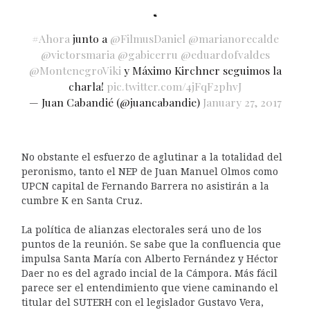
#Ahora
junto a
@FilmusDaniel
@marianorecalde
@victorsmaria
@gabicerru
@eduardofvaldes
@MontenegroViki
y Máximo Kirchner seguimos la
charla!
pic.twitter.com/4jFqF2phvJ
— Juan Cabandié (@juancabandie)
January 27, 2017
No obstante el esfuerzo de aglutinar a la totalidad del
peronismo, tanto el NEP de Juan Manuel Olmos como
UPCN capital de Fernando Barrera no asistirán a la
cumbre K en Santa Cruz.
La política de alianzas electorales será uno de los
puntos de la reunión. Se sabe que la confluencia que
impulsa Santa María con Alberto Fernández y Héctor
Daer no es del agrado incial de la Cámpora. Más fácil
parece ser el entendimiento que viene caminando el
titular del SUTERH con el legislador Gustavo Vera,