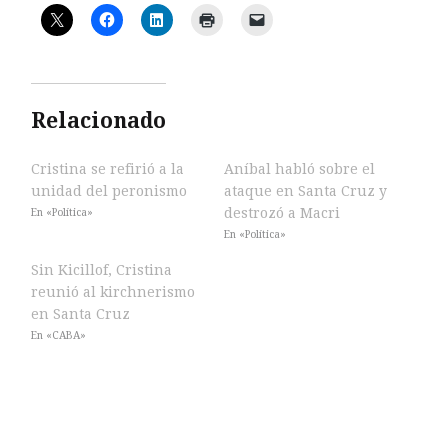
Relacionado
Cristina se refirió a la
Aníbal habló sobre el
unidad del peronismo
ataque en Santa Cruz y
destrozó a Macri
En «Política»
En «Política»
Sin Kicillof, Cristina
reunió al kirchnerismo
en Santa Cruz
En «CABA»