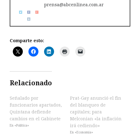
prensa@abcenlinea.com.ar
Comparte esto:
Relacionado
Señalado por
Prat-Gay anunció el fin
funcionarios apartados,
del blanqueo de
Quintana defiende
capitales; para
cambios en el Gabinete
Melconian «la inflación
irá cediendo»
En «Política»
En «Economía»