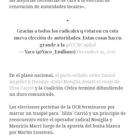
las mayorías necesarias de cara a la elección de
renovación de autoridades locales».
Gracias a todos los radicales q votaron en esta
nueva elección de autoridades. Estas cosas hacen
grande a la
@UCRCapital
— Yaco (@Yaco_Emiliano)
December 11, 2017
En el plano nacional,
el pacto sellado entre Daniel
Angelici y Enrique «Coti» Nosiglia desató el enojo de
Elisa Carrió
y la Coalición Cívica terminó difundiendo
un duro comunicado.
Las elecciones porteñas de la UCR terminaron por
marcar un traspié para ´lilita´Carrió y un principio de
reencuentro entre el operador radical Nosiglia y
Mauricio Macri luego de la apuesta del boina blanca
por Martín Lousteau.