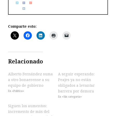
Comparte esto:
Relacionado
Alberto Fernández suma
A seguir esperando:
a otro bonaerense a su
Peajes ya no están
equipo de gobierno
obligados a levantar
barrera por demora
En «Política»
En «Sin categoría»
Siguen los aumentos:
incremento de más del