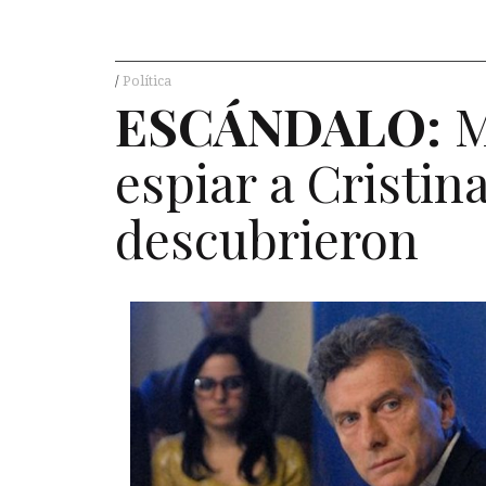
Política
ESC
Á
NDALO
:
M
espiar a Cristina
descubrieron