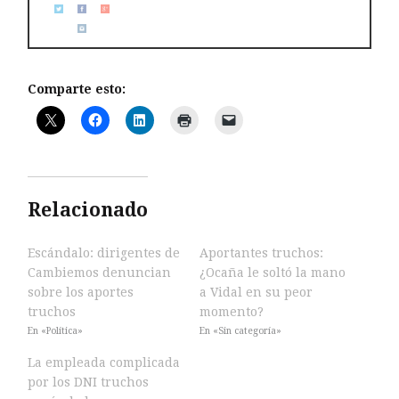
Comparte esto:
Relacionado
Escándalo: dirigentes de
Aportantes truchos:
Cambiemos denuncian
¿Ocaña le soltó la mano
sobre los aportes
a Vidal en su peor
truchos
momento?
En «Política»
En «Sin categoría»
La empleada complicada
por los DNI truchos