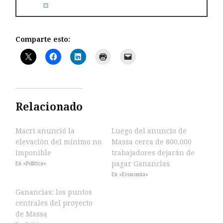
Comparte esto:
Relacionado
Macri anunció la
Luego del anuncio de
elevación del mínimo no
Massa cerca de 800.000
imponible
trabajadores dejarán de
pagar Ganancias
En «Política»
En «Economía»
Ganancias: los puntos
centrales del proyecto
de Massa