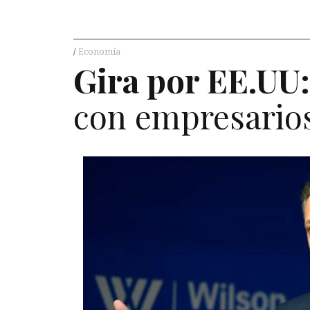
Economía
Gira por
EE
.
UU
:
con empresarios