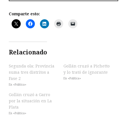
Comparte esto:
Relacionado
Segunda ola: Provincia
Gollán cruzó a Pichetto
suma tres distritos a
y lo trató de ignorante
Fase 2
En «Política»
En «Política»
Gollán cruzó a Garro
por la situación en La
Plata
En «Política»