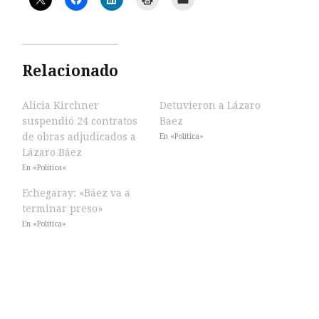
Relacionado
Alicia Kirchner
Detuvieron a Lázaro
suspendió 24 contratos
Baez
de obras adjudicados a
En «Política»
Lázaro Báez
En «Política»
Echegaray: «Báez va a
terminar preso»
En «Política»