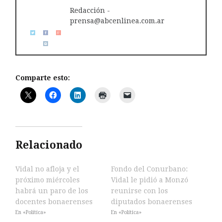
Redacción -
prensa@abcenlinea.com.ar
Comparte esto:
Relacionado
Vidal no afloja y el
Fondo del Conurbano:
próximo miércoles
Vidal le pidió a Monzó
habrá un paro de los
reunirse con los
docentes bonaerenses
diputados bonaerenses
En «Política»
En «Política»