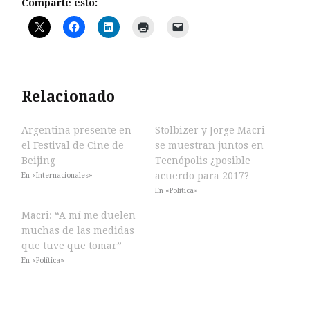
Comparte esto:
Relacionado
Argentina presente en
Stolbizer y Jorge Macri
el Festival de Cine de
se muestran juntos en
Beijing
Tecnópolis ¿posible
acuerdo para 2017?
En «Internacionales»
En «Política»
Macri: “A mí me duelen
muchas de las medidas
que tuve que tomar”
En «Política»