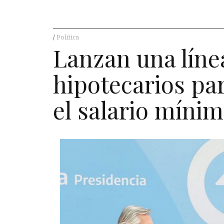
Política
Lanzan una líne
hipotecarios pa
el salario míni